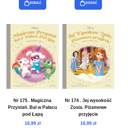
DODAĆ
DODAĆ
Nr 175 . Magiczna
Nr 174 . Jej wysokość
Przystań. Bal w Pałacu
Zosia. Piżamowe
pod Łapą
przyjęcie
16,99 zł
16,99 zł