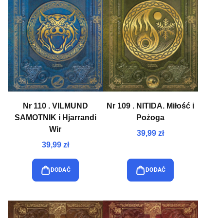
Nr 110 . VILMUND
Nr 109 . NITIDA. Miłość i
SAMOTNIK i Hjarrandi
Pożoga
Wir
39,99 zł
39,99 zł
DODAĆ
DODAĆ