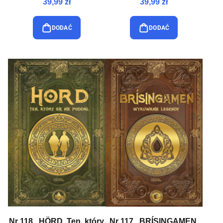
39,99 zł
39,99 zł
DODAĆ
DODAĆ
Nr 118 . HÖRD. Ten, który
Nr 117 . BRÍSINGAMEN.