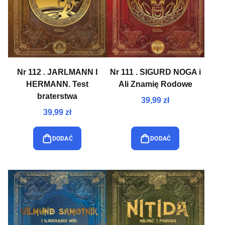
Nr 112 . JARLMANN I
Nr 111 . SIGURD NOGA i
HERMANN. Test
Ali Znamię Rodowe
braterstwa
39,99 zł
39,99 zł
DODAĆ
DODAĆ