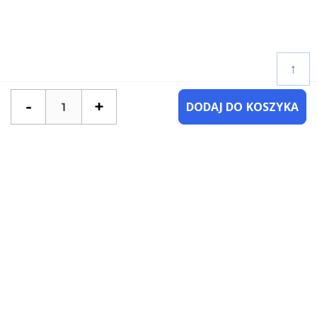
↑
-
+
DODAJ DO KOSZYKA
POTRZEBUJESZ POMOCY?
SKONTAKTUJ SIĘ Z NAMI
NAJCZĘŚCIEJ ZADAWANE PYTANIA
KATEGORIE
KSIĄŻKI