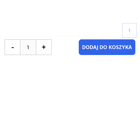
↑
-
+
DODAJ DO KOSZYKA
POTRZEBUJESZ POMOCY?
SKONTAKTUJ SIĘ Z NAMI
NAJCZĘŚCIEJ ZADAWANE PYTANIA
KATEGORIE
KSIĄŻKI