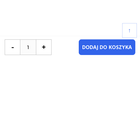
↑
-
+
DODAJ DO KOSZYKA
POTRZEBUJESZ POMOCY?
SKONTAKTUJ SIĘ Z NAMI
NAJCZĘŚCIEJ ZADAWANE PYTANIA
KATEGORIE
KSIĄŻKI