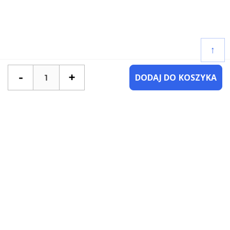
↑
-
+
DODAJ DO KOSZYKA
POTRZEBUJESZ POMOCY?
SKONTAKTUJ SIĘ Z NAMI
NAJCZĘŚCIEJ ZADAWANE PYTANIA
KATEGORIE
KSIĄŻKI